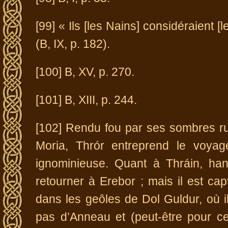
[99] « Ils [les Nains] considéraient 
(B, IX, p. 182).
[100] B, XV, p. 270.
[101] B, XIII, p. 244.
[102] Rendu fou par ses sombres ru
Moria, Thrór entreprend le voya
ignominieuse. Quant à Thráin, hant
retourner à Erebor ; mais il est cap
dans les geôles de Dol Guldur, où il
pas d’Anneau et (peut-être pour cett