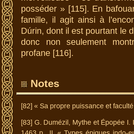
posséder » [115]. En bafoua
famille, il agit ainsi à l’enc
Dúrin, dont il est pourtant le
donc non seulement montre
profane [116].
Notes
[82] « Sa propre puissance et faculté 
[83] G. Dumézil, Mythe et Épopée I. II.
1463 p., II, « Types épiques indo-eu