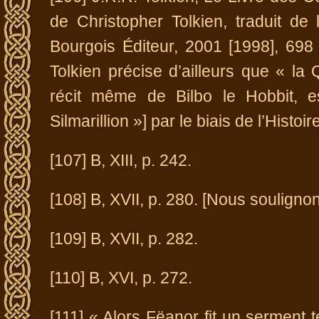
de Christopher Tolkien, traduit de 
Bourgois Éditeur, 2001 [1998], 698 p
Tolkien précise d’ailleurs que « la
récit même de Bilbo le Hobbit, 
Silmarillion »] par le biais de l’Histoi
[107] B, XIII, p. 242.
[108] B, XVII, p. 280. [Nous souligno
[109] B, XVII, p. 282.
[110] B, XVI, p. 272.
[111] « Alors Fëanor fit un serment t