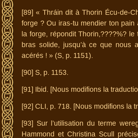
[89] « Thráin dit à Thorin Écu-de-C
forge ? Ou iras-tu mendier ton pain
la forge, répondit Thorin,????%? le
bras solide, jusqu’à ce que nous 
acérés ! » (S, p. 1151).
[90] S, p. 1153.
[91] Ibid. [Nous modifions la traductio
[92] CLI, p. 718. [Nous modifions la t
[93] Sur l’utilisation du terme we
Hammond et Christina Scull précisen