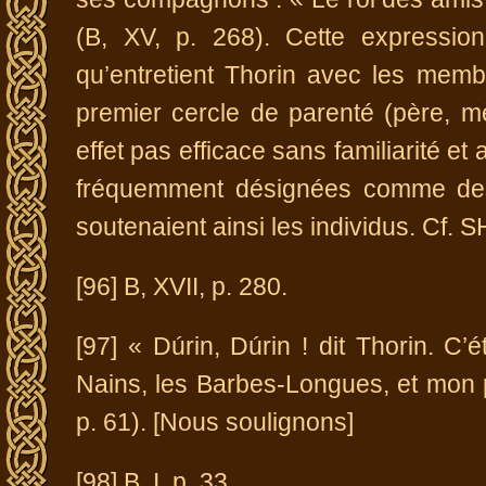
(B, XV, p. 268). Cette expressio
qu’entretient Thorin avec les membr
premier cercle de parenté (père, mèr
effet pas efficace sans familiarité et
fréquemment désignées comme des 
soutenaient ainsi les individus. Cf. 
[96] B, XVII, p. 280.
[97] « Dúrin, Dúrin ! dit Thorin. C’
Nains, les Barbes-Longues, et mon pre
p. 61). [Nous soulignons]
[98] B, I, p. 33.