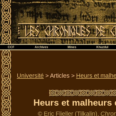
CCF
Archives
Mines
Khuzdul
Université
> Articles >
Heurs et malh
Heurs et malheurs 
© Eric Flieller (Tilkalin),
Chron