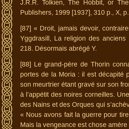
J.R.R. Tolkien, The Hobbit, or Th
Publishers, 1999 [1937], 310 p., X, p. 
[87] « Droit, jamais devoir, contra
Yggdrasill, La religion des anciens
218. Désormais abrégé Y.
[88] Le grand-père de Thorin conna
portes de la Moria : il est décapité
son meurtrier étant gravé sur son fro
à l’appétit des noires corneilles. U
des Nains et des Orques qui s’achève
« Nous avons fait la guerre pour t
Mais la vengeance est chose amère »