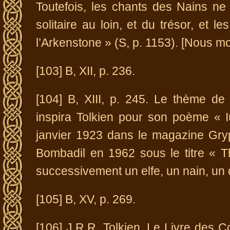
Toutefois, les chants des Nains ne
solitaire au loin, et du trésor, et 
l’Arkenstone » (S, p. 1153). [Nous mo
[103] B, XII, p. 236.
[104] B, XIII, p. 245. Le thème de
inspira Tolkien pour son poème «
janvier 1923 dans le magazine Gry
Bombadil en 1962 sous le titre « T
successivement un elfe, un nain, un
[105] B, XV, p. 269.
[106] J.R.R. Tolkien, Le Livre des C