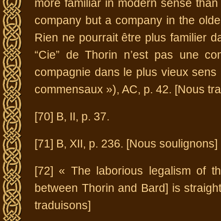
more familiar in modern sense than th
company but a company in the oldes
Rien ne pourrait être plus familier 
“Cie” de Thorin n’est pas une com
compagnie dans le plus vieux sens
commensaux »), AC, p. 42. [Nous tr
[70] B, II, p. 37.
[71] B, XII, p. 236. [Nous soulignons]
[72] « The laborious legalism of t
between Thorin and Bard] is straight
traduisons]