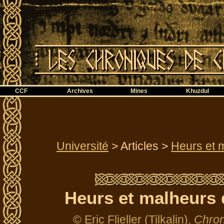
CCF
Archives
Mines
Khuzdul
Université
> Articles >
Heurs et 
Heurs et malheurs 
© Eric Flieller (Tilkalin),
Chron